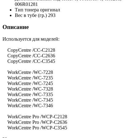
006R01281
Тип тонера
оригинал
Вес в тубе (гр.)
293
Описание
Используется для моделей:
CopyCentre /CC-C2128
CopyCentre /CC-C2636
CopyCentre /CC-C3545
WorkCentre /WC-7228
WorkCentre /WC-7235
WorkCentre /WC-7245
WorkCentre /WC-7328
WorkCentre /WC-7335
WorkCentre /WC-7345
WorkCentre /WC-7346
WorkCentre Pro /WCP-C2128
WorkCentre Pro /WCP-C2636
WorkCentre Pro /WCP-C3545